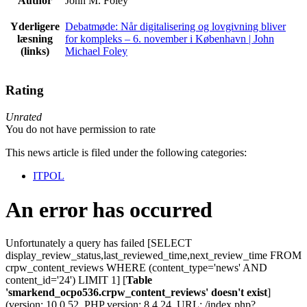
Author
John M. Foley
Yderligere
Debatmøde: Når digitalisering og lovgivning bliver
læsning
for kompleks – 6. november i København | John
(links)
Michael Foley
Rating
Unrated
You do not have permission to rate
This news article is filed under the following categories:
ITPOL
An error has occurred
Unfortunately a query has failed [SELECT
display_review_status,last_reviewed_time,next_review_time FROM
crpw_content_reviews WHERE (content_type='news' AND
content_id='24') LIMIT 1] [
Table
'smarkend_ocpo536.crpw_content_reviews' doesn't exist
]
(version: 10.0.52, PHP version: 8.4.24, URL: /index.php?