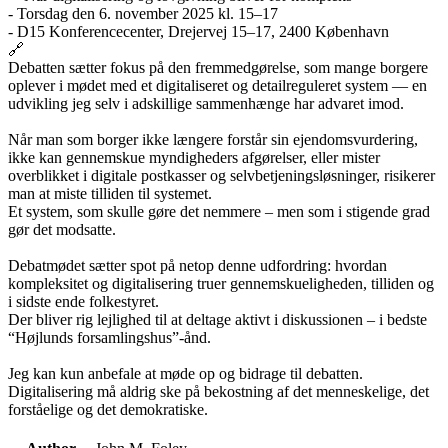
- Torsdag den 6. november 2025 kl. 15–17
- D15 Konferencecenter, Drejervej 15–17, 2400 København
🔗
Debatten sætter fokus på den fremmedgørelse, som mange borgere
oplever i mødet med et digitaliseret og detailreguleret system — en
udvikling jeg selv i adskillige sammenhænge har advaret imod.
Når man som borger ikke længere forstår sin ejendomsvurdering,
ikke kan gennemskue myndigheders afgørelser, eller mister
overblikket i digitale postkasser og selvbetjeningsløsninger, risikerer
man at miste tilliden til systemet.
Et system, som skulle gøre det nemmere – men som i stigende grad
gør det modsatte.
Debatmødet sætter spot på netop denne udfordring: hvordan
kompleksitet og digitalisering truer gennemskueligheden, tilliden og
i sidste ende folkestyret.
Der bliver rig lejlighed til at deltage aktivt i diskussionen – i bedste
“Højlunds forsamlingshus”-ånd.
Jeg kan kun anbefale at møde op og bidrage til debatten.
Digitalisering må aldrig ske på bekostning af det menneskelige, det
forståelige og det demokratiske.